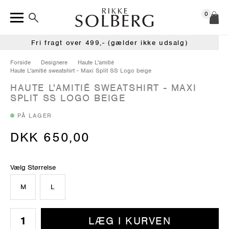
0
Fri fragt over 499,- (gælder ikke udsalg)
Forside
Designere
Haute L'amitié
Haute L'amitié sweatshirt - Maxi Split SS Logo beige
HAUTE L'AMITIÉ SWEATSHIRT - MAXI
SPLIT SS LOGO BEIGE
PÅ LAGER
DKK 650,00
Vælg Størrelse
M
L
LÆG I KURVEN