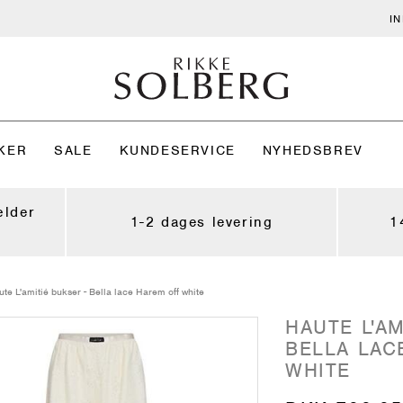
I
KER
SALE
KUNDESERVICE
NYHEDSBREV
ælder
1-2 dages levering
1
te L'amitié bukser - Bella lace Harem off white
HAUTE L'AM
BELLA LAC
WHITE