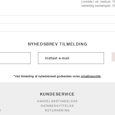
Livvidde i str. medium: 
Indvendig benlængde: 7
NYHEDSBREV TILMELDING
*Ved tilmelding af nyhedsbrevet godkendes vores
privatlivspolitik
.
KUNDESERVICE
HANDELSBETINGELSER
DATABESKYTTELSE
R
RETURNERING