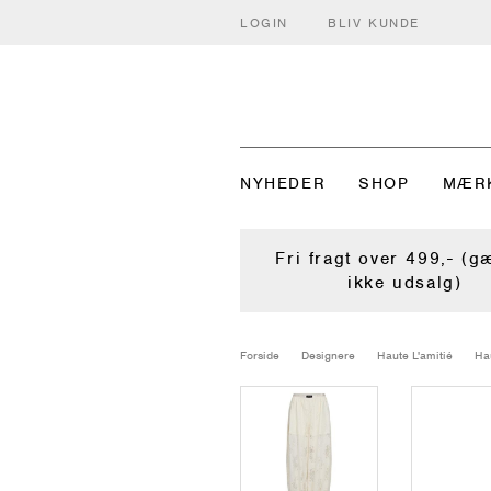
LOGIN
BLIV KUNDE
NYHEDER
SHOP
MÆR
Fri fragt over 499,- (g
ikke udsalg)
Forside
Designere
Haute L'amitié
Hau