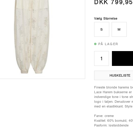
DKK 799,95
Vælg Størrelse
S
M
PÅ LAGER
HUSKELISTE
Fineste blonde harems buk
Lace Harem bukserne er 
indvendige tone i tone sh
logo i taljen. Derudover 
med en elastikkant. Style
Farve: creme
Kvalitet: 60% bomuld, 4
Pasform: løstsiddende