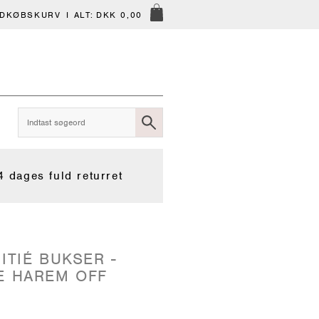
NDKØBSKURV
I ALT:
DKK 0,00
4 dages fuld returret
ITIÉ BUKSER -
E HAREM OFF