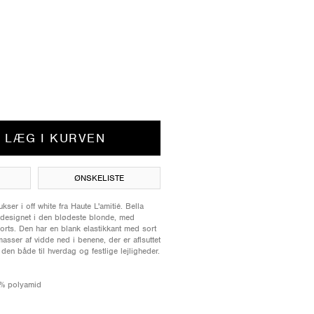
LÆG I KURVEN
ØNSKELISTE
ser i off white fra Haute L'amitié. Bella
designet i den blødeste blonde, med
orts. Den har en blank elastikkant med sort
masser af vidde ned i benene, der er aflsuttet
 den både til hverdag og festlige lejligheder.
0% polyamid