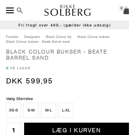
0
Fri fragt over 499,- (gælder ikke udsalg)
Forside
Designere
Black Colour tøj
Black Colour bukser
Black Colour bukser - Beate Barrel sand
BLACK COLOUR BUKSER - BEATE
BARREL SAND
PÅ LAGER
DKK 599,95
Vælg Størrelse
XS-S
S-M
M-L
L-XL
LÆG I KURVEN