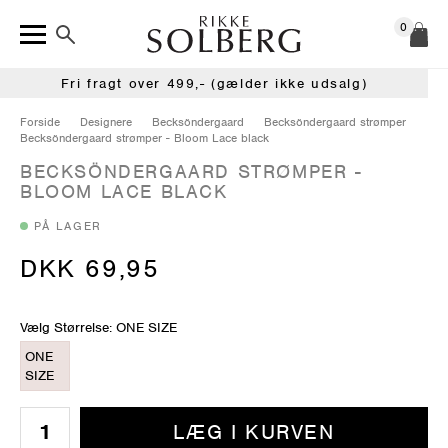
0
Fri fragt over 499,- (gælder ikke udsalg)
Forside
Designere
Becksöndergaard
Becksöndergaard strømper
Becksöndergaard strømper - Bloom Lace black
BECKSÖNDERGAARD STRØMPER -
BLOOM LACE BLACK
PÅ LAGER
DKK 69,95
Vælg Størrelse: ONE SIZE
ONE
SIZE
LÆG I KURVEN