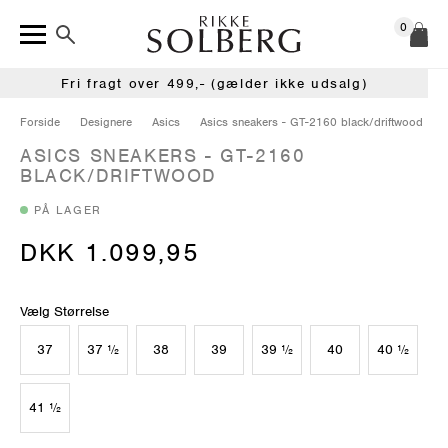
0
Fri fragt over 499,- (gælder ikke udsalg)
Forside
Designere
Asics
Asics sneakers - GT-2160 black/driftwood
ASICS SNEAKERS - GT-2160
BLACK/DRIFTWOOD
PÅ LAGER
DKK 1.099,95
Vælg Størrelse
37
37 ½
38
39
39 ½
40
40 ½
41 ½