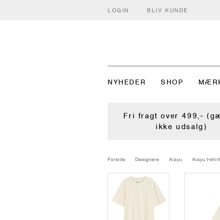
LOGIN
BLIV KUNDE
NYHEDER
SHOP
MÆR
Fri fragt over 499,- (g
ikke udsalg)
Forside
Designere
Aiayu
Aiayu t-shir