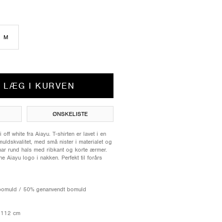
M
LÆG I KURVEN
ØNSKELISTE
 off white fra Aiayu. T-shirten er lavet i en
ldskvalitet, med små nister i materialet og
 har rund hals med ribkant og korte ærmer.
e Aiayu logo i nakken. Perfekt til forårs
 bomuld / 50% genanvendt bomuld
: 112 cm