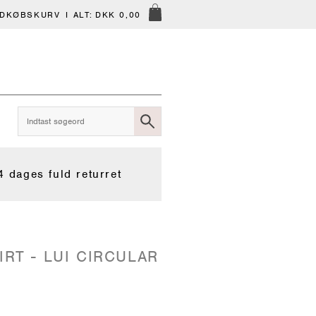
NDKØBSKURV
I ALT:
DKK 0,00
4 dages fuld returret
IRT - LUI CIRCULAR
U