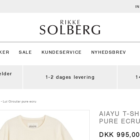
I
KER
SALE
KUNDESERVICE
NYHEDSBREV
ælder
1-2 dages levering
1
t - Lui Circular pure ecru
AIAYU T-SH
PURE ECR
DKK 995,00