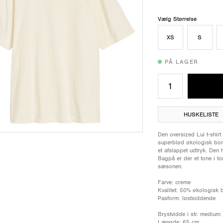
Vælg Størrelse
XS
S
PÅ LAGER
HUSKELISTE
Den oversized Lui t-shirt i
superblød økologisk bomu
et afslappet udtryk. Den
Bagpå er der et tone i ton
sæsonen.
Farve: creme
Kvalitet: 50% økologisk
Pasform: løstsiddende
Brystvidde i str. medium
Længde: 65 cm