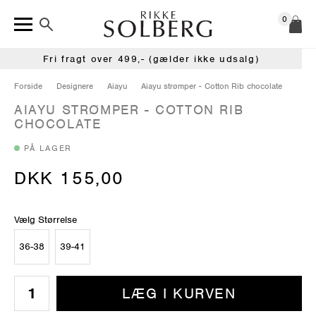
0
Fri fragt over 499,- (gælder ikke udsalg)
Forside
Designere
Aiayu
Aiayu strømper - Cotton Rib chocolate
AIAYU STRØMPER - COTTON RIB
CHOCOLATE
PÅ LAGER
DKK 155,00
Vælg Størrelse
36-38
39-41
LÆG I KURVEN