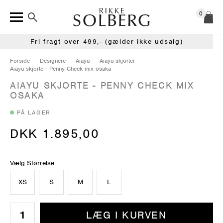
0
Fri fragt over 499,- (gælder ikke udsalg)
Forside
Designere
Aiayu
Aiayu-skjorter
Aiayu skjorte - Penny Check mix osaka
AIAYU SKJORTE - PENNY CHECK MIX
OSAKA
PÅ LAGER
DKK 1.895,00
Vælg Størrelse
XS
S
M
L
LÆG I KURVEN