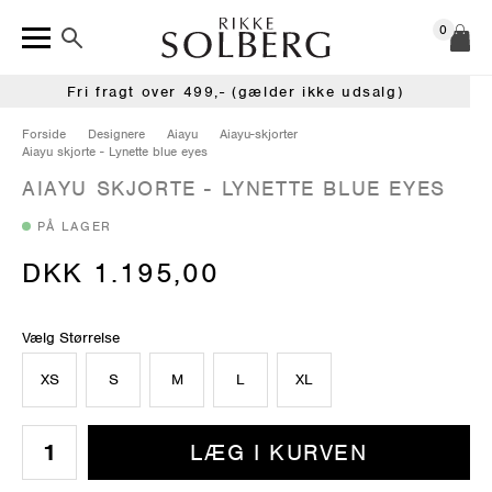
0
Fri fragt over 499,- (gælder ikke udsalg)
Forside
Designere
Aiayu
Aiayu-skjorter
Aiayu skjorte - Lynette blue eyes
AIAYU SKJORTE - LYNETTE BLUE EYES
PÅ LAGER
DKK 1.195,00
Vælg Størrelse
XS
S
M
L
XL
LÆG I KURVEN