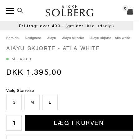
0
Fri fragt over 499,- (gælder ikke udsalg)
Forside
Designere
Aiayu
Aiayu-skjorter
Aiayu skjorte - Atla white
AIAYU SKJORTE - ATLA WHITE
PÅ LAGER
DKK 1.395,00
Vælg Størrelse
S
M
L
LÆG I KURVEN