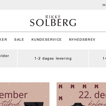
I
KER
SALE
KUNDESERVICE
NYHEDSBREV
ælder
1-2 dages levering
1