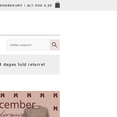
NDKØBSKURV
I ALT:
DKK 0,00
4 dages fuld returret