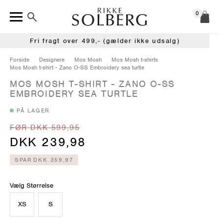
0
Fri fragt over 499,- (gælder ikke udsalg)
Forside
Designere
Mos Mosh
Mos Mosh t-shirts
Mos Mosh t-shirt - Zano O-SS Embroidery sea turtle
MOS MOSH T-SHIRT - ZANO O-SS
EMBROIDERY SEA TURTLE
PÅ LAGER
FØR DKK 599,95
DKK 239,98
SPAR
DKK 359,97
Vælg Størrelse
XS
S